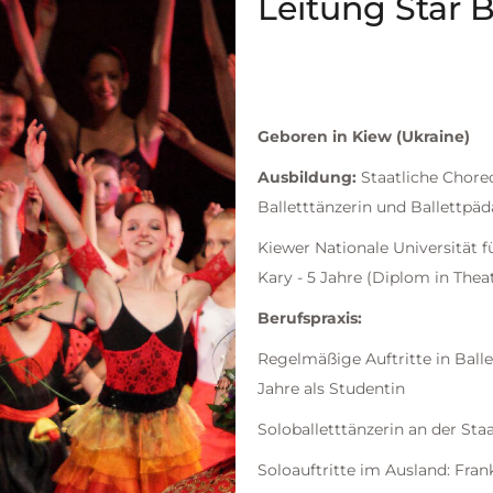
Leitung Star B
Geboren in Kiew (Ukraine)
Ausbildung:
Staatliche Chore
Balletttänzerin und Ballettpä
Kiewer Nationale Universität f
Kary - 5 Jahre (Diplom in Th
Berufspraxis:
Regelmäßige Auftritte in Ball
Jahre als Studentin
Soloballetttänzerin an der Sta
Soloauftritte im Ausland: Frank